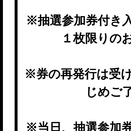
※抽選参加券付き
１枚限りの
※券の再発行は受
じめご
※当日、抽選参加