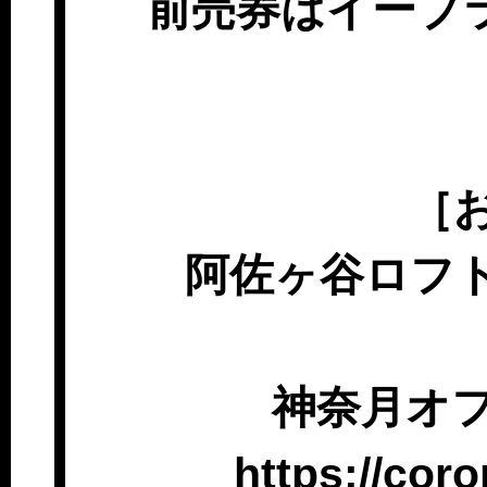
前売券はイープラスに
［
阿佐ヶ谷ロフトA（
神奈月オ
https://cor