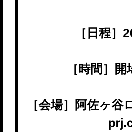
［日程］20
［時間］開場1
［会場］阿佐ヶ谷ロフトA
prj.