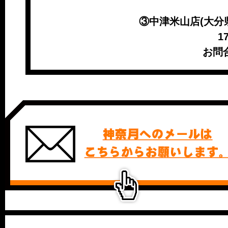
③中津米山店(大分県
​ 
お問合せ