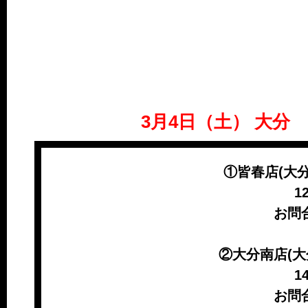
3月4日（土） 大
①皆春店(大分
12
お問合せ
②大分南店(大
​ 
お問合せ